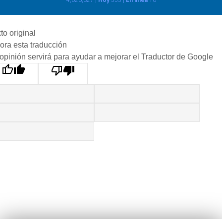
4,026,327 |
Hoy
555 |
En línea
10
to original
ora esta traducción
opinión servirá para ayudar a mejorar el Traductor de Google