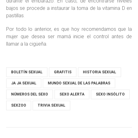
durante el embarazo. En caso, de encontrarse niveles
bajos se procede a instaurar la toma de la vitamina D en
pastillas.
Por todo lo anterior, es que hoy recomendamos que la
mujer que desea ser mamá inicie el control antes de
llamar a la cigüeña.
BOLETÍN SEXUAL
GRAFITIS
HISTORIA SEXUAL
JA JA SEXUAL
MUNDO SEXUAL DE LAS PALABRAS
NÚMEROS DEL SEXO
SEXO ALERTA
SEXO INSÓLITO
SEXZOO
TRIVIA SEXUAL