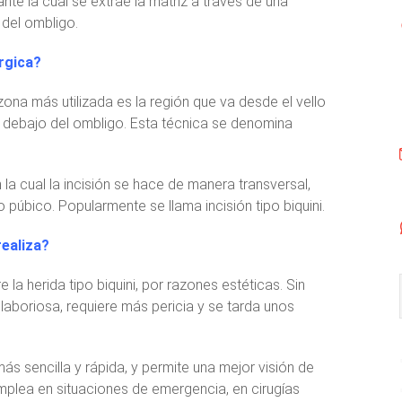
nte la cual se extrae la matriz a través de una
 del ombligo.
úrgica?
a zona más utilizada es la región que va desde el vello
 debajo del ombligo. Esta técnica se denomina
n la cual la incisión se hace de manera transversal,
o púbico. Popularmente se llama incisión tipo biquini.
realiza?
 la herida tipo biquini, por razones estéticas. Sin
laboriosa, requiere más pericia y se tarda unos
más sencilla y rápida, y permite una mejor visión de
mplea en situaciones de emergencia, en cirugías