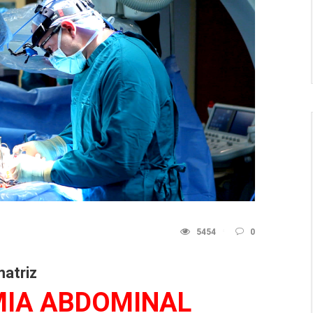
5454
0
matriz
MIA ABDOMINAL