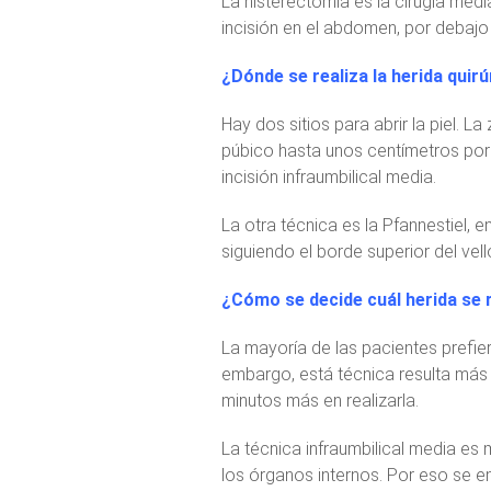
La histerectomía es la cirugía media
incisión en el abdomen, por debajo
¿Dónde se realiza la herida quir
Hay dos sitios para abrir la piel. L
púbico hasta unos centímetros por
incisión infraumbilical media.
La otra técnica es la Pfannestiel, e
siguiendo el borde superior del vell
¿Cómo se decide cuál herida se 
La mayoría de las pacientes prefiere
embargo, está técnica resulta más 
minutos más en realizarla.
La técnica infraumbilical media es 
los órganos internos. Por eso se e